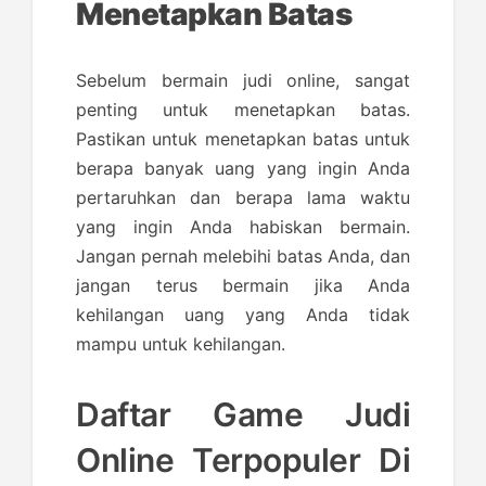
Menetapkan Batas
Sebelum bermain judi online, sangat
penting untuk menetapkan batas.
Pastikan untuk menetapkan batas untuk
berapa banyak uang yang ingin Anda
pertaruhkan dan berapa lama waktu
yang ingin Anda habiskan bermain.
Jangan pernah melebihi batas Anda, dan
jangan terus bermain jika Anda
kehilangan uang yang Anda tidak
mampu untuk kehilangan.
Daftar Game Judi
Online Terpopuler Di