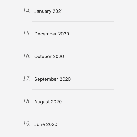
January 2021
December 2020
October 2020
September 2020
August 2020
June 2020