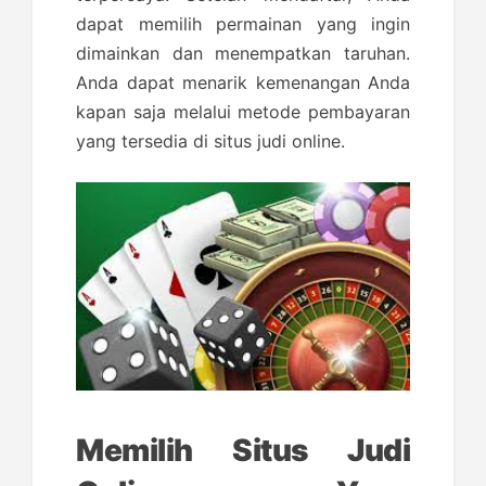
dapat memilih permainan yang ingin
dimainkan dan menempatkan taruhan.
Anda dapat menarik kemenangan Anda
kapan saja melalui metode pembayaran
yang tersedia di situs judi online.
Memilih Situs Judi