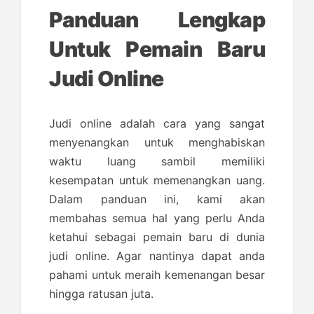
Panduan Lengkap
Untuk Pemain Baru
Judi Online
Judi online adalah cara yang sangat
menyenangkan untuk menghabiskan
waktu luang sambil memiliki
kesempatan untuk memenangkan uang.
Dalam panduan ini, kami akan
membahas semua hal yang perlu Anda
ketahui sebagai pemain baru di dunia
judi online. Agar nantinya dapat anda
pahami untuk meraih kemenangan besar
hingga ratusan juta.