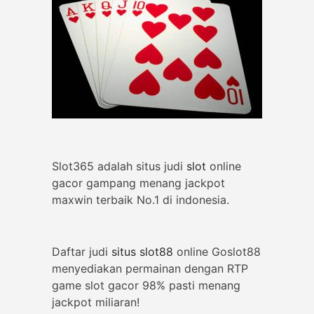
Slot365 adalah situs judi
slot
online
gacor gampang menang jackpot
maxwin terbaik No.1 di indonesia.
Daftar judi
situs slot88
online Goslot88
menyediakan permainan dengan RTP
game slot gacor 98% pasti menang
jackpot miliaran!