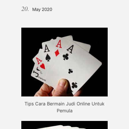
May 2020
Tips Cara Bermain Judi Online Untuk
Pemula