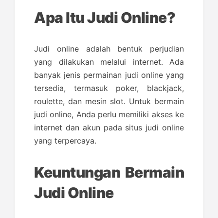
Apa Itu Judi Online?
Judi online adalah bentuk perjudian
yang dilakukan melalui internet. Ada
banyak jenis permainan judi online yang
tersedia, termasuk poker, blackjack,
roulette, dan mesin slot. Untuk bermain
judi online, Anda perlu memiliki akses ke
internet dan akun pada situs judi online
yang terpercaya.
Keuntungan Bermain
Judi Online