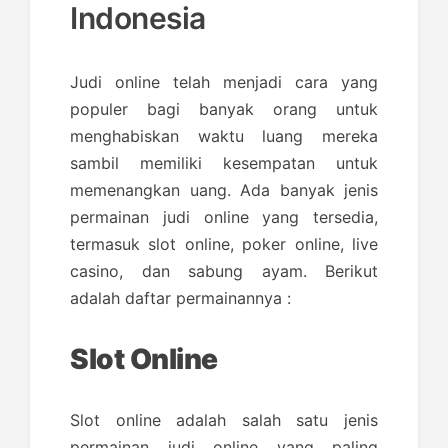
Indonesia
Judi online telah menjadi cara yang
populer bagi banyak orang untuk
menghabiskan waktu luang mereka
sambil memiliki kesempatan untuk
memenangkan uang. Ada banyak jenis
permainan judi online yang tersedia,
termasuk slot online, poker online, live
casino, dan sabung ayam. Berikut
adalah daftar permainannya :
Slot Online
Slot online adalah salah satu jenis
permainan judi online yang paling