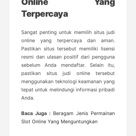
Online Yang
Terpercaya
Sangat penting untuk memilih situs judi
online yang terpercaya dan aman.
Pastikan situs tersebut memiliki lisensi
resmi dan ulasan positif dari pengguna
sebelum Anda mendaftar. Selain itu,
pastikan situs judi online tersebut
menggunakan teknologi keamanan yang
tepat untuk melindungi informasi pribadi
Anda.
Baca Juga :
Beragam Jenis Permainan
Slot Online Yang Menguntungkan