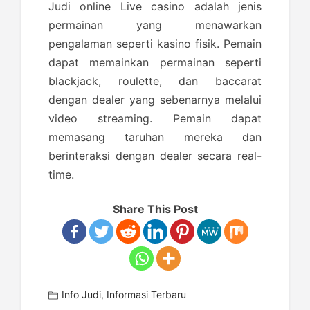
Judi online Live casino adalah jenis
permainan yang menawarkan
pengalaman seperti kasino fisik. Pemain
dapat memainkan permainan seperti
blackjack, roulette, dan baccarat
dengan dealer yang sebenarnya melalui
video streaming. Pemain dapat
memasang taruhan mereka dan
berinteraksi dengan dealer secara real-
time.
Share This Post
Info Judi
,
Informasi Terbaru